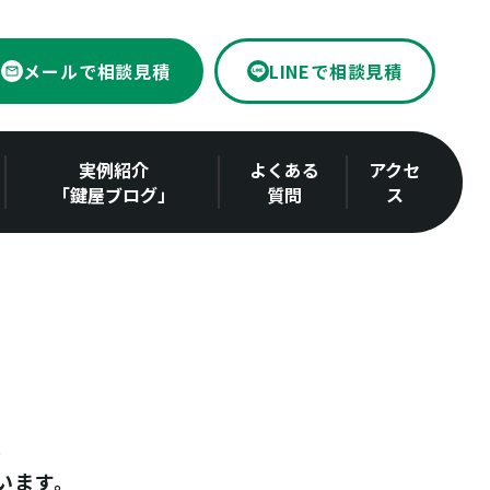
メールで相談見積
LINEで相談見積
実例紹介
よくある
アクセ
「鍵屋ブログ」
質問
ス
います。