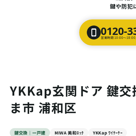
鍵や防犯
0120-3
営業時間 10:00〜18:
YKKap玄関ドア 鍵交
ま市 浦和区
鍵交換｜一戸建
MIWA 美和ﾛｯｸ
YKKap ﾜｲｹｰｹｰ