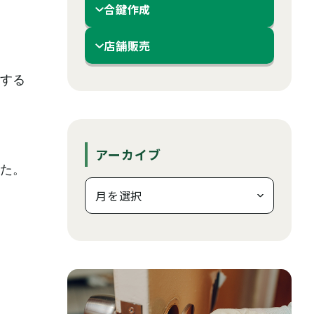
合鍵作成
店舗販売
する
アーカイブ
た。