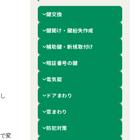
鍵交換
鍵開け・鍵紛失作成
補助鍵・新規取付け
暗証番号の鍵
電気錠
ドアまわり
し
窓まわり
防犯対策
で変