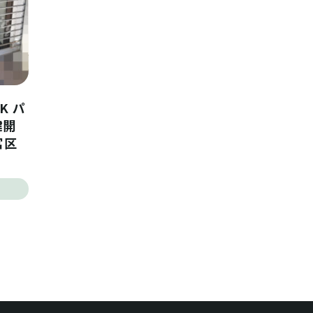
K パ
鍵開
宮区