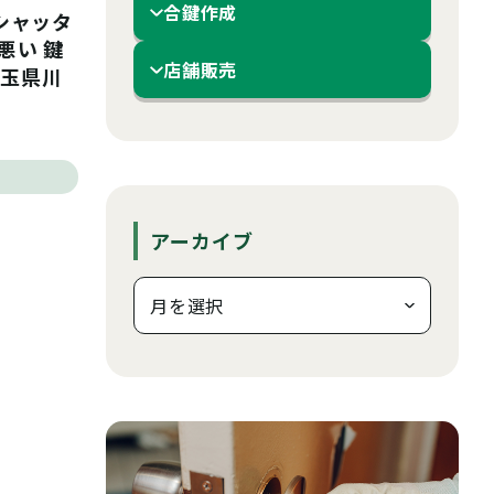
合鍵作成
和シャッタ
悪い 鍵
店舗販売
埼玉県川
アーカイブ