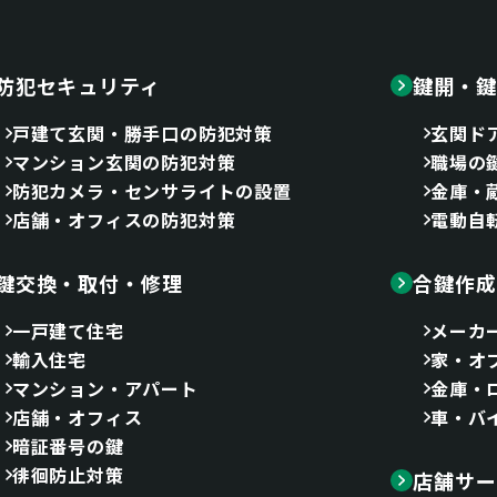
防犯セキュリティ
鍵開・鍵
戸建て玄関・勝手口の防犯対策
玄関ド
マンション玄関の防犯対策
職場の
防犯カメラ・センサライトの設置
金庫・
店舗・オフィスの防犯対策
電動自
鍵交換・取付・修理
合鍵作成
一戸建て住宅
メーカ
輸入住宅
家・オ
マンション・アパート
金庫・
店舗・オフィス
車・バ
暗証番号の鍵
徘徊防止対策
店舗サー