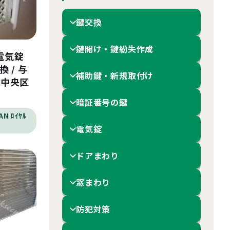
鍵交換
鍵開け・鍵紛失作成
 電気錠
換 / 与
補助鍵・新規取付け
 中央区
暗証番号の鍵
AN ﾛｲﾔﾙ
電気錠
ドアまわり
窓まわり
防犯対策