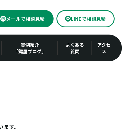
メールで相談見積
LINEで相談見積
実例紹介
よくある
アクセ
「鍵屋ブログ」
質問
ス
います。