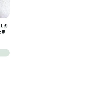
ALの
たま