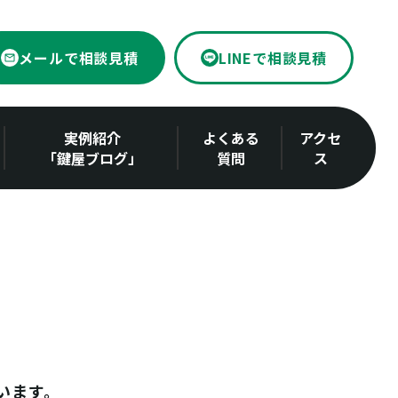
メールで相談見積
LINEで相談見積
実例紹介
よくある
アクセ
「鍵屋ブログ」
質問
ス
います。