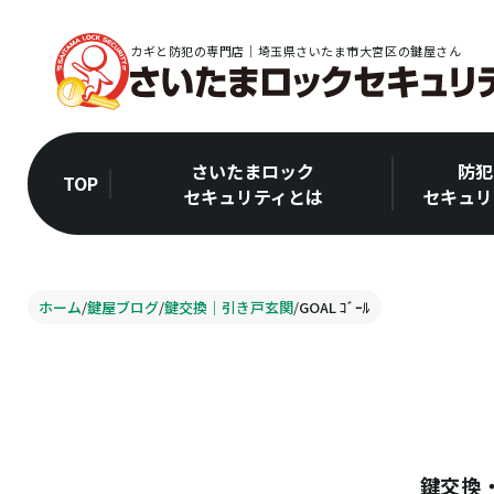
カギと防犯の専門店｜埼玉県さいたま市大宮区の鍵屋さん
さいたまロック
防犯
TOP
セキュリティとは
セキュリ
ホーム
/
鍵屋ブログ
/
鍵交換｜引き戸玄関
/
GOAL ｺﾞｰﾙ
鍵交換