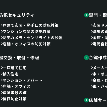
防犯セキュリティ
鍵開・鍵
戸建て玄関・勝手口の防犯対策
玄関ド
マンション玄関の防犯対策
職場の
防犯カメラ・センサライトの設置
金庫・
店舗・オフィスの防犯対策
電動自
鍵交換・取付・修理
合鍵作成
一戸建て住宅
メーカ
輸入住宅
家・オ
マンション・アパート
金庫・
店舗・オフィス
車・バ
暗証番号の鍵
徘徊防止対策
店舗サー