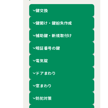
鍵交換
鍵開け・鍵紛失作成
補助鍵・新規取付け
暗証番号の鍵
電気錠
ドアまわり
窓まわり
防犯対策