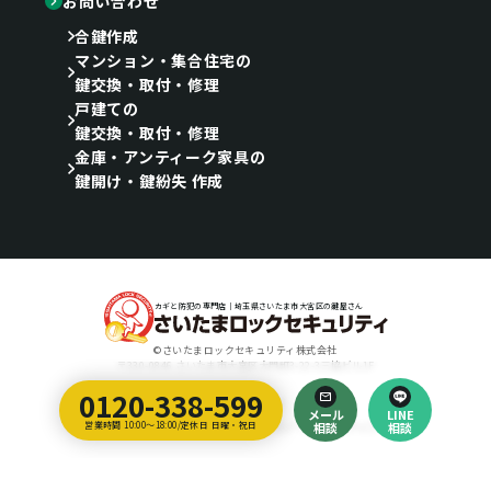
お問い合わせ
合鍵作成
マンション・集合住宅の
鍵交換・取付・修理
戸建ての
鍵交換・取付・修理
金庫・アンティーク家具の
鍵開け・鍵紛失 作成
カギと防犯の専門店｜埼玉県さいたま市大宮区の鍵屋さん
©さいたまロックセキュリティ株式会社
〒330-0846 さいたま市大宮区大門町3-22-3三協ビル1F
0120-338-599
Designed by
メール
LINE
埼玉のホームページ制作会社｜ティラノ・クリエイティブ・アーツ
営業時間 10:00～18:00/定休日 日曜・祝日
相談
相談