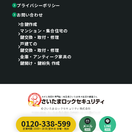
プライバシーポリシー
お問い合わせ
合鍵作成
マンション・集合住宅の
鍵交換・取付・修理
戸建ての
鍵交換・取付・修理
金庫・アンティーク家具の
鍵開け・鍵紛失 作成
カギと防犯の専門店｜埼玉県さいたま市大宮区の鍵屋さん
©さいたまロックセキュリティ株式会社
〒330-0846 さいたま市大宮区大門町3-22-3三協ビル1F
0120-338-599
Designed by
メール
LINE
埼玉のホームページ制作会社｜ティラノ・クリエイティブ・アーツ
営業時間 10:00～18:00/定休日 日曜・祝日
相談
相談