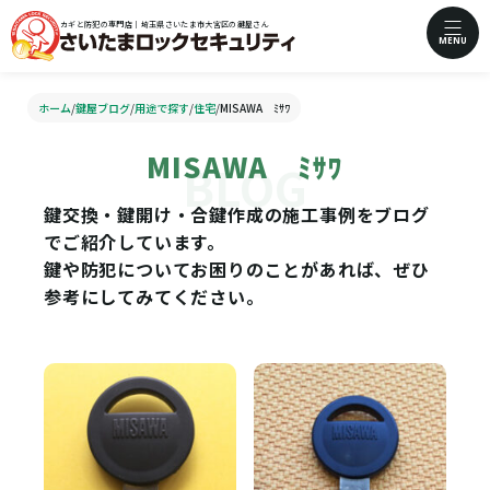
カギと防犯の専門店｜埼玉県さいたま市大宮区の鍵屋さん
MENU
ホーム
/
鍵屋ブログ
/
用途で探す
/
住宅
/
MISAWA ﾐｻﾜ
MISAWA ﾐｻﾜ
鍵交換・鍵開け・合鍵作成の施工事例をブログ
でご紹介しています。
鍵や防犯についてお困りのことがあれば、ぜひ
参考にしてみてください。