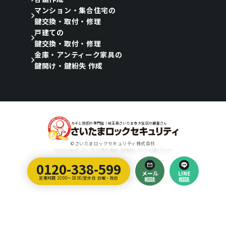
マンション・集合住宅の
鍵交換・取付・修理
戸建ての
鍵交換・取付・修理
金庫・アンティーク家具の
鍵開け・鍵紛失 作成
カギと防犯の専門店｜埼玉県さいたま市大宮区の鍵屋さん
©さいたまロックセキュリティ株式会社
〒330-0846 さいたま市大宮区大門町3-22-3三協ビル1F
0120-338-599
Designed by
メール
LINE
埼玉のホームページ制作会社｜ティラノ・クリエイティブ・アーツ
営業時間 10:00～18:00/定休日 日曜・祝日
相談
相談