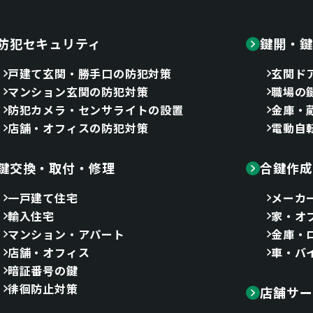
防犯セキュリティ
鍵開・鍵
戸建て玄関・勝手口の防犯対策
玄関ド
マンション玄関の防犯対策
職場の
防犯カメラ・センサライトの設置
金庫・
店舗・オフィスの防犯対策
電動自
鍵交換・取付・修理
合鍵作成
一戸建て住宅
メーカ
輸入住宅
家・オ
マンション・アパート
金庫・
店舗・オフィス
車・バ
暗証番号の鍵
徘徊防止対策
店舗サー