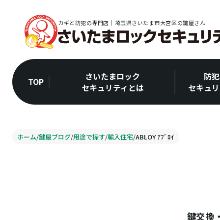
カギと防犯の専門店｜埼玉県さいたま市大宮区の鍵屋さん
さいたまロック
防犯
TOP
セキュリティとは
セキュリ
ホーム
/
鍵屋ブログ
/
用途で探す
/
輸入住宅
/
ABLOY ｱﾌﾞﾛｲ
鍵交換