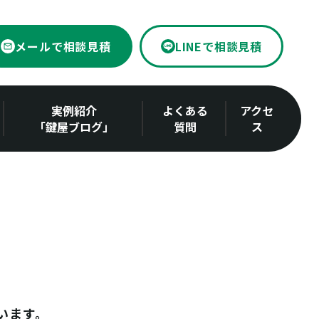
メールで相談見積
LINEで相談見積
実例紹介
よくある
アクセ
「鍵屋ブログ」
質問
ス
います。