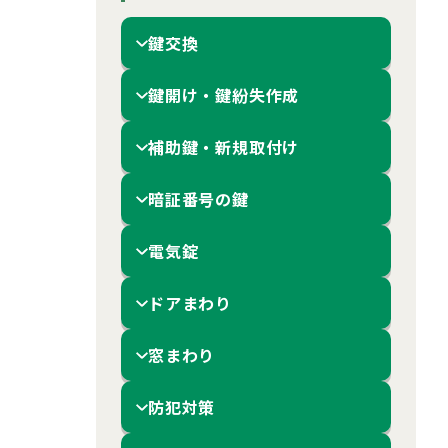
鍵交換
鍵開け・鍵紛失作成
補助鍵・新規取付け
暗証番号の鍵
電気錠
ドアまわり
窓まわり
防犯対策