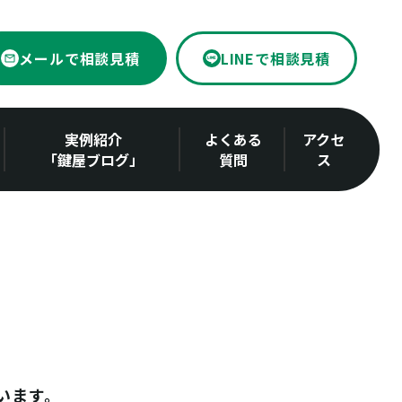
メールで相談見積
LINEで相談見積
実例紹介
よくある
アクセ
「鍵屋ブログ」
質問
ス
います。