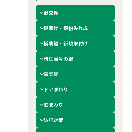
鍵交換
鍵開け・鍵紛失作成
補助鍵・新規取付け
暗証番号の鍵
電気錠
ドアまわり
窓まわり
防犯対策