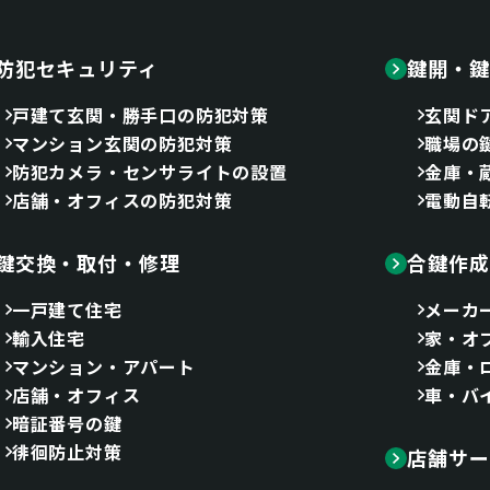
防犯セキュリティ
鍵開・鍵
戸建て玄関・勝手口の防犯対策
玄関ド
マンション玄関の防犯対策
職場の
防犯カメラ・センサライトの設置
金庫・
店舗・オフィスの防犯対策
電動自
鍵交換・取付・修理
合鍵作成
一戸建て住宅
メーカ
輸入住宅
家・オ
マンション・アパート
金庫・
店舗・オフィス
車・バ
暗証番号の鍵
徘徊防止対策
店舗サー