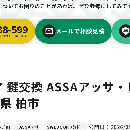
についてお困りのことがあれば、ぜひ参考にしてみて
38-599
メールで相談見積
00／定休日 日曜・祝日
 鍵交換 ASSAアッサ・
県 柏市
公開日：2026/05
ｱﾌﾞﾛｲ
ASSA ｱｯｻ
SWEDOOR ｽｳｪﾄﾞｱ