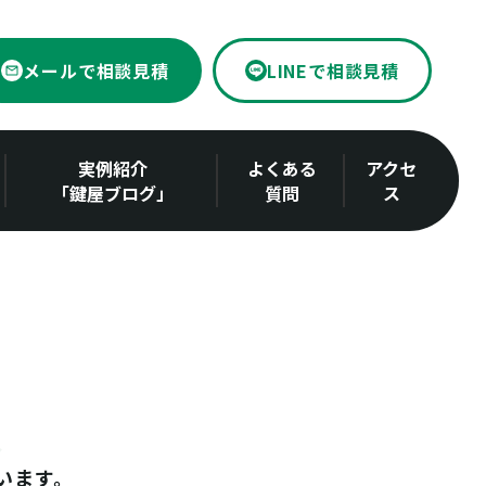
メールで相談見積
LINEで相談見積
実例紹介
よくある
アクセ
「鍵屋ブログ」
質問
ス
います。