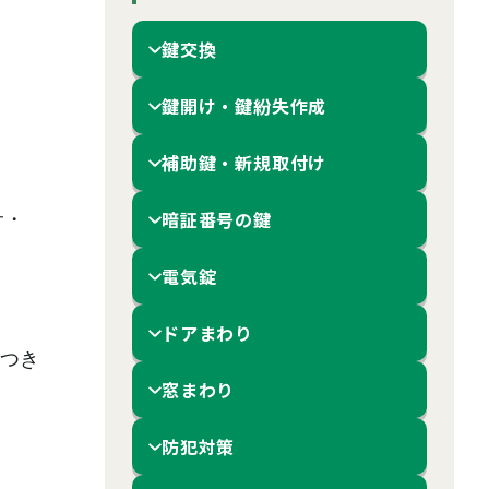
鍵交換
鍵開け・鍵紛失作成
補助鍵・新規取付け
暗証番号の鍵
サ・
電気錠
ドアまわり
つき
窓まわり
防犯対策