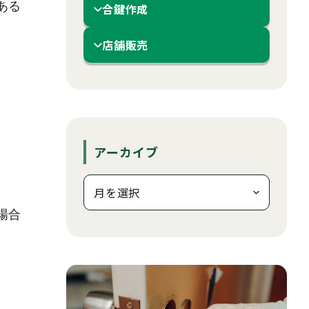
ある
合鍵作成
し
店舗販売
アーカイブ
場合