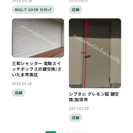
2018.09.26
2018.08.07
MUL-T-LOCK ﾏﾙﾁﾛｯｸ
店舗
三和シャッター 電動スイ
ッチボックスの鍵交換/さ
いたま市南区
2018.06.26
店舗
シブタニ グレモン錠 鍵交
換/加須市
2017.03.20
店舗