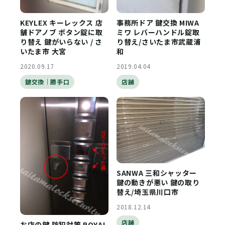
KEYLEX キーレックス 店
事務所ドア 鍵交換 MIWA
舗ドアノブ ボタン錠に取
ミワ レバーハンドル錠取
り替え 鍵がいらない / さ
り替え/さいたま市武蔵浦
いたま市 大宮
和
2020.09.17
2019.04.04
鍵交換｜勝手口
店舗
SANWA 三和シャッター
鍵の動きが悪い 鍵の取り
替え/埼玉県川口市
2018.12.14
店舗
お店の鍵 防犯対策 ROYAL