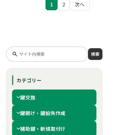
投
1
2
次へ
稿
の
ペ
ー
検索
ジ
送
り
カテゴリー
鍵交換
鍵開け・鍵紛失作成
補助鍵・新規取付け