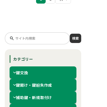
稿
の
ペ
ー
検索
ジ
送
り
カテゴリー
鍵交換
鍵開け・鍵紛失作成
補助鍵・新規取付け