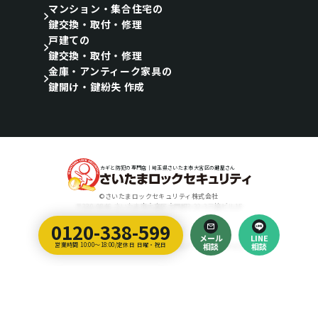
マンション・集合住宅の
鍵交換・取付・修理
戸建ての
鍵交換・取付・修理
金庫・アンティーク家具の
鍵開け・鍵紛失 作成
カギと防犯の専門店｜埼玉県さいたま市大宮区の鍵屋さん
©さいたまロックセキュリティ株式会社
〒330-0846 さいたま市大宮区大門町3-22-3三協ビル1F
0120-338-599
Designed by
メール
LINE
埼玉のホームページ制作会社｜ティラノ・クリエイティブ・アーツ
営業時間 10:00～18:00/定休日 日曜・祝日
相談
相談