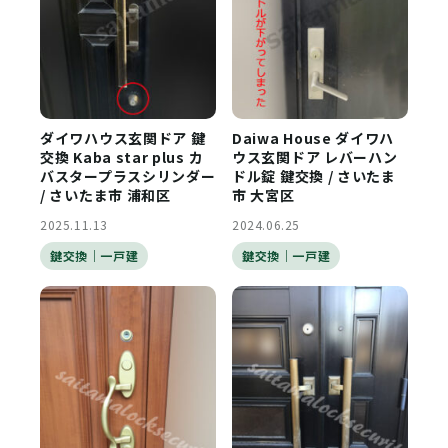
ダイワハウス玄関ドア 鍵
Daiwa House ダイワハ
交換 Kaba star plus カ
ウス玄関ドア レバーハン
バスタープラスシリンダー
ドル錠 鍵交換 / さいたま
/ さいたま市 浦和区
市 大宮区
2025.11.13
2024.06.25
鍵交換｜一戸建
鍵交換｜一戸建