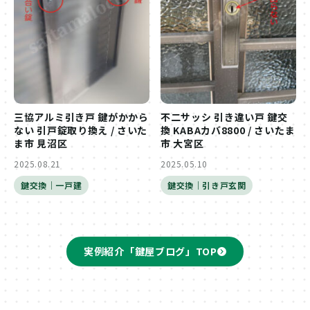
三協アルミ引き戸 鍵がかから
不二サッシ 引き違い戸 鍵交
ない 引戸錠取り換え / さいた
換 KABAカバ8800 / さいたま
ま市 見沼区
市 大宮区
2025.08.21
2025.05.10
鍵交換｜一戸建
鍵交換｜引き戸玄関
実例紹介「鍵屋ブログ」TOP