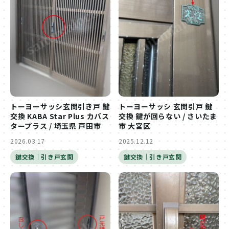
トーヨーサッシ玄関引き戸 鍵
トーヨーサッシ 玄関引戸 鍵
交換 KABA Star Plus カバス
交換 鍵が回らない / さいたま
タープラス / 埼玉県 戸田市
市 大宮区
2026.03.17
2025.12.12
鍵交換｜引き戸玄関
鍵交換｜引き戸玄関