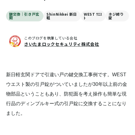
鍵交換｜引き戸玄
ShinNikkei 新日
WEST ｳｴｽ
ネジ締り
関
軽
ﾄ
錠
このブログを執筆している会社
さいたまロックセキュリティ株式会社
新日軽玄関ドアで引違い戸の鍵交換工事例です。WEST
ウエスト製の引戸錠がついていましたが30年以上前の金
物部品ということもあり、防犯面を考え操作も簡単な現
行品のディンプルキー式の引戸錠に交換することになり
ました。