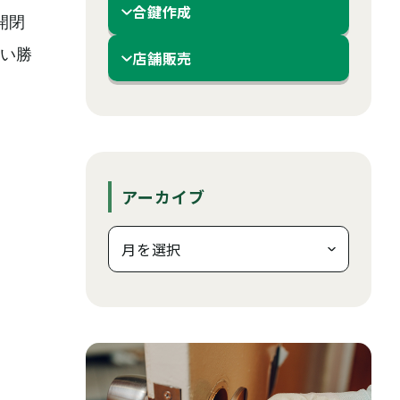
合鍵作成
開閉
い勝
店舗販売
アーカイブ