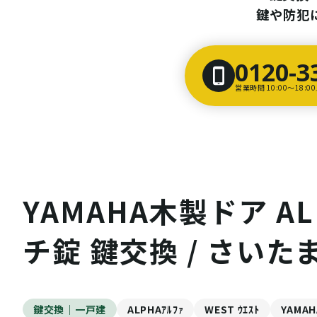
鍵や防犯
0120-3
営業時間 10:00〜18:
YAMAHA木製ドア 
チ錠 鍵交換 / さいた
鍵交換｜一戸建
ALPHAｱﾙﾌｧ
WEST ｳｴｽﾄ
YAMAH