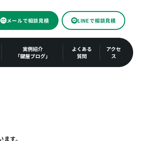
メールで相談見積
LINEで相談見積
実例紹介
よくある
アクセ
「鍵屋ブログ」
質問
ス
います。