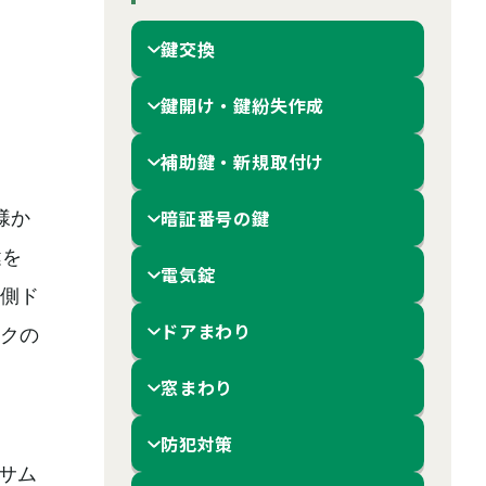
鍵交換
鍵開け・鍵紛失作成
補助鍵・新規取付け
暗証番号の鍵
様か
鍵を
電気錠
側ド
ドアまわり
クの
窓まわり
防犯対策
サム