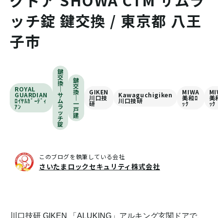
グドア SHOWA CTM サムラ
ッチ錠 鍵交換 / 東京都 八王
子市
鍵
交
鍵
換
交
ROYAL
｜
換
GIKEN
MIWA
MI
GUARDIAN
サ
Kawaguchigiken
｜
川口技
美和ﾛ
美
ﾛｲﾔﾙｶﾞｰﾃﾞｨ
ム
川口技研
一
研
ｯｸ
ｯｸ
ｱﾝ
ラ
戸
ッ
建
チ
錠
このブログを執筆している会社
さいたまロックセキュリティ株式会社
川口技研 GIKEN 「ALUKING」アルキング玄関ドアで、