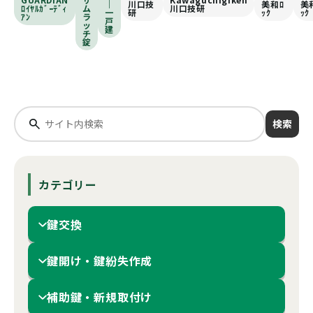
｜
川口技
美和ﾛ
美
ﾛｲﾔﾙｶﾞｰﾃﾞｨ
ム
川口技研
一
研
ｯｸ
ｯｸ
ｱﾝ
ラ
戸
ッ
建
チ
錠
検索
カテゴリー
鍵交換
鍵開け・鍵紛失作成
補助鍵・新規取付け