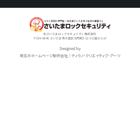
カギと防犯の専門店｜埼玉県さいたま市大宮区の鍵屋さん
©さいたまロックセキュリティ株式会社
〒330-0846 さいたま市大宮区大門町3-22-3三協ビル1F
Designed by
埼玉のホームページ制作会社｜ティラノ・クリエイティブ・アーツ