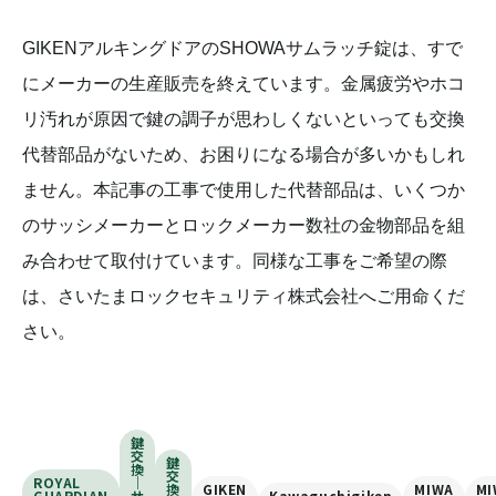
GIKENアルキングドアのSHOWAサムラッチ錠は、すで
にメーカーの生産販売を終えています。金属疲労やホコ
リ汚れが原因で鍵の調子が思わしくないといっても交換
代替部品がないため、お困りになる場合が多いかもしれ
ません。本記事の工事で使用した代替部品は、いくつか
のサッシメーカーとロックメーカー数社の金物部品を組
み合わせて取付けています。同様な工事をご希望の際
は、さいたまロックセキュリティ株式会社へご用命くだ
さい。
鍵
交
鍵
換
交
ROYAL
｜
換
GIKEN
MIWA
MI
GUARDIAN
サ
Kawaguchigiken