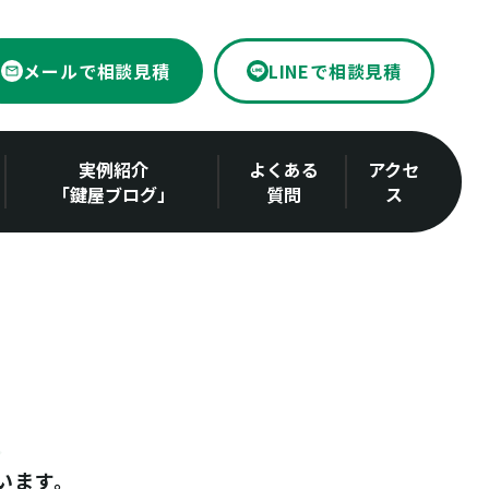
メールで相談見積
LINEで相談見積
実例紹介
よくある
アクセ
「鍵屋ブログ」
質問
ス
います。