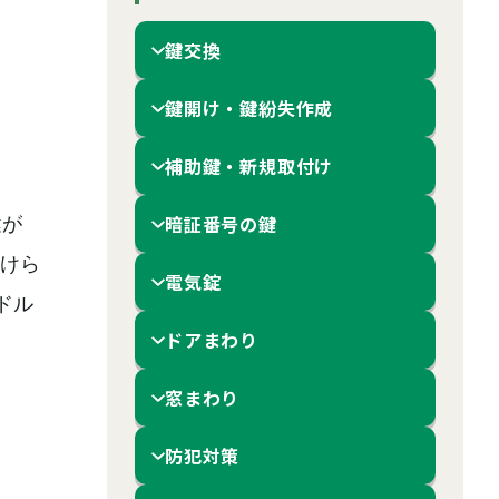
鍵交換
鍵開け・鍵紛失作成
補助鍵・新規取付け
暗証番号の鍵
鍵が
けら
電気錠
ドル
ドアまわり
窓まわり
防犯対策